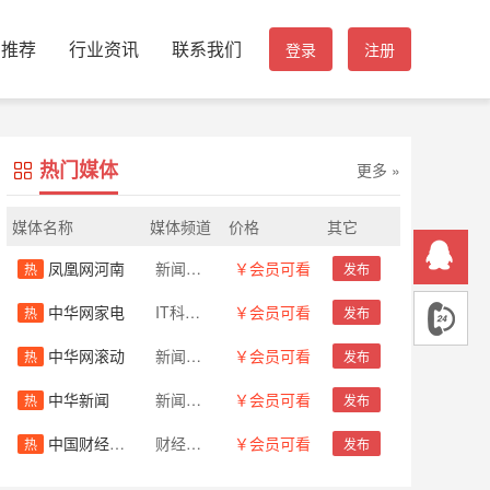
页推荐
行业资讯
联系我们
登录
注册
热门媒体
更多 »
媒体名称
媒体频道
价格
其它
凤凰网河南
新闻资讯
￥会员可看
热
发布
中华网家电
IT科技数码
￥会员可看
热
发布
中华网滚动
新闻资讯
￥会员可看
热
发布
中华新闻
新闻资讯
￥会员可看
热
发布
中国财经时报网-新闻源
财经金融
￥会员可看
热
发布